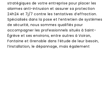
stratégiques de votre entreprise pour placer les
alarmes anti-intrusion et assurer sa protection
24h24 et 7j/7 contre les tentatives d’effraction.
Spécialisés dans la pose et l’entretien de systèmes
de sécurité, nous sommes qualifiés pour
accompagner les professionnels situés à Saint-
Égrève et ses environs, entre autres à Voiron,
Fontaine et Grenoble dans l’étude de leur besoin,
l’installation, le dépannage, mais également
l’entretien des systèmes de sécurité d’alarme
anti-intrusion. Nous sommes en mesure de définir
précisément le niveau de surveillance adapté à
votre activité et de recommander les
équipements à utiliser en fonction du niveau de
surveillance défini. Les emplacements
stratégiques sont déterminés lors de l’étude sur le
terrain afin de garantir le camouflage du matériel
et assurer son efficacité. Ce dispositif de sécurité
vous permet d’être alertés par email, SMS ou
encore vocalement en cas d’incident (intrusion,